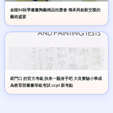
金陵94秋季書畫陶藝精品拍賣會 傳承與創新交匯的
藝術盛宴
家門口 的官方考級,快來一顯身手吧 大良實驗小學成
為教育部書畫等級考試 ccpt 新考點