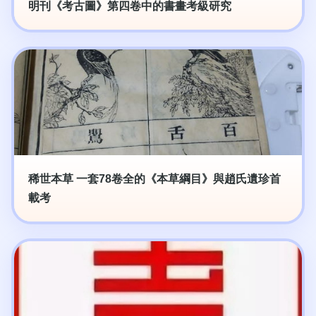
明刊《考古圖》第四卷中的書畫考級研究
稀世本草 一套78卷全的《本草綱目》與趙氏遺珍首
載考