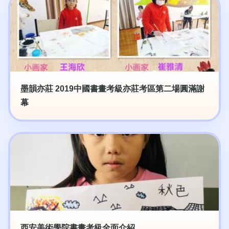
墨韻亦莊 2019中國書畫考級亦莊考區第二場圓滿謝
幕
西安美術學院書畫考級全面介紹