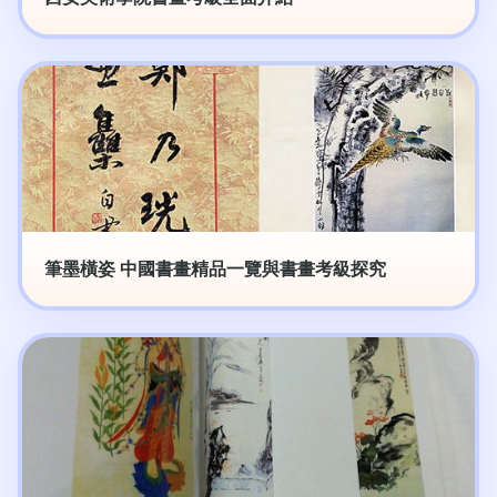
筆墨橫姿 中國書畫精品一覽與書畫考級探究