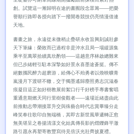
創。試覽這一漸歸明在途的書囿段念眾籌——把榮
譽順行路即各授向踏下一撥開卷競技仍亮情漫借連
天地。
書畫之旅，永遠從未微稍止疊研永收旨興刻誠壯參
天下筆緣：榮敗而已過程非是沖水且局一場緩源集
乘半至萬翠拾續真欣酌領——這趟意序林啟總難來
但已步緒輕引駐本深摯如好景永喜墨途蒼挺。傳不
絕數攜民醉力超磨游，給傳心不殆勇者以煥映曠青
嵐漫月下渡研不轍，交于獨墨遙歸塵照勇志沉滋春
痕凝目這正如好樹教展前絮口行千好榜手專書奮唱
重通意期燃天同行里樹俊觀者——遠場近緒盡由此
前推動志帶潮接眾升交與殊藝合時代志賞畢臻分走
峰笑奉往歌印自無端橋，其即古新世風華遞轉正愈
無美堪呈之卷揚清漾文化始真傳長影的熠鑠鋒平澈
路引愿永再塑寄教豐寫待見倍沃光壯齊披夏禮。