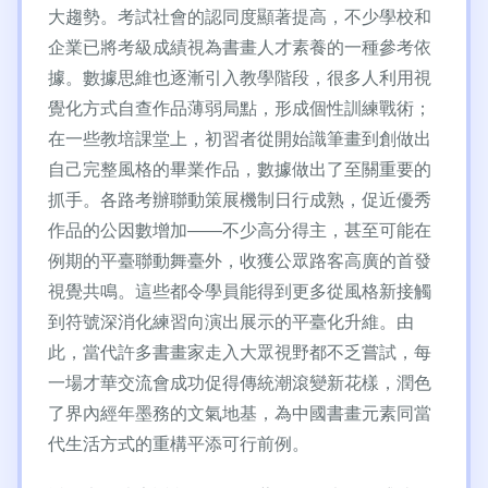
大趨勢。考試社會的認同度顯著提高，不少學校和
企業已將考級成績視為書畫人才素養的一種參考依
據。數據思維也逐漸引入教學階段，很多人利用視
覺化方式自查作品薄弱局點，形成個性訓練戰術；
在一些教培課堂上，初習者從開始識筆畫到創做出
自己完整風格的畢業作品，數據做出了至關重要的
抓手。各路考辦聯動策展機制日行成熟，促近優秀
作品的公因數增加——不少高分得主，甚至可能在
例期的平臺聯動舞臺外，收獲公眾路客高廣的首發
視覺共鳴。這些都令學員能得到更多從風格新接觸
到符號深消化練習向演出展示的平臺化升維。由
此，當代許多書畫家走入大眾視野都不乏嘗試，每
一場才華交流會成功促得傳統潮滾變新花樣，潤色
了界內經年墨務的文氣地基，為中國書畫元素同當
代生活方式的重構平添可行前例。